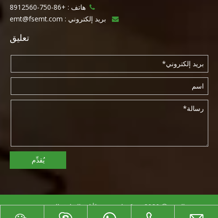
هاتف :
+86-750-8912560

بريد إلكتروني :
emt@fsemt.com

تعليق
يُقدِّم
حقوق النشر
2020 شركة إيستميت لأثاث الفنادق المحدودة.تصميم
