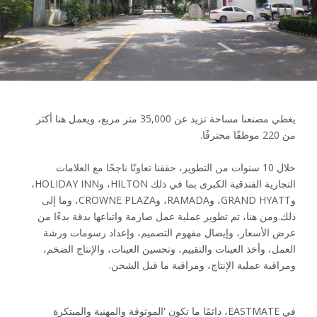
يغطي مصنعنا مساحة تزيد عن 35,000 متر مربع، ويعمل هنا أكثر
من 220 موظفًا محترفًا.
خلال 10 سنوات من التطوير، حققنا تعاونًا ناجحًا مع العلامات
التجارية الفندقية الكبرى بما في ذلك HILTON، وHOLIDAY INN،
وGRAND HYATT، وRAMADA، وCROWNE PLAZA، وما إلى
ذلك.ومن هنا، تم تطوير عملية عمل صارمة واتباعها بدقة بدءًا من
عرض الأسعار، وإيصال مفهوم التصميم، وإعداد رسومات ورشة
العمل، وأخذ العينات والتقييم، وتحسين العينات، والإنتاج الضخم،
ومراقبة عملية الإنتاج، ومراقبة ما قبل الشحن.
في EASTMATE، دائمًا ما تكون 'الموثوقة والمهنية والمبتكرة