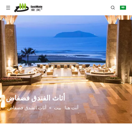
أثاث الفندق فضفاض
أنت هنا:
بيت
»
أثاث الفندق فضفاض