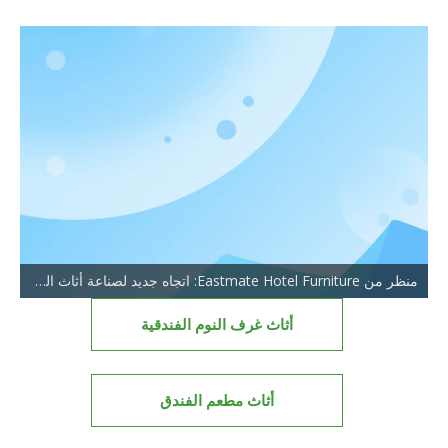
منظر من Eastmate Hotel Furniture: اتجاه جديد لصناعة أثاث الفنادق
أثاث غرف النوم الفندقية
أثاث مطعم الفندق