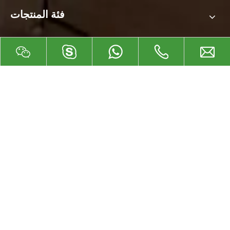
فئة المنتجات
اتصل بنا
إضافة : مجمع هويونج الصناعي، منطقة فومين الصناعية، مدينة

تاويوان، خهشان، مدينة جيانغمن، جي دي الصين
هاتف: +86-757-28787095

هاتف :
+86-750-8912560

بريد إلكتروني :
emt@fsemt.com

تعليق