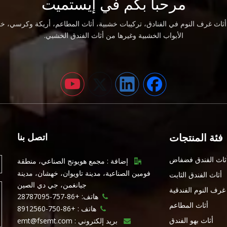
مرحبا بكم في إيستميت
اث غرف النوم في الفنادق، تركيبات خشبية، أثاث المطاعم، أريكة وكرسي، خز
الأبواب الخشبية وغيرها من أثاث الفندق الخشبي.
فئة المنتجات
اتصل بنا
ثاث الفندق فضفاض
إضافة : مجمع هويونج الصناعي، منطقة

فومين الصناعية، مدينة تاويوان، خهشان، مدينة
أثاث الفندق الثابت
جيانغمن، جي دي الصين
غرف النوم الفندقية
هاتف: +86-757-28787095

أثاث المطاعم
هاتف :
+86-750-8912560

أثاث بهو الفندق
بريد إلكتروني :
emt@fsemt.com
