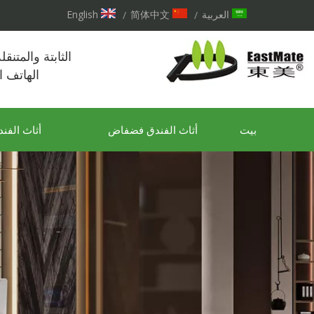
العربية
简体中文
English
/
/
الثابتة والمتنق
الهاتف 
بيت
أثاث الفندق فضفاض
أثاث الفند