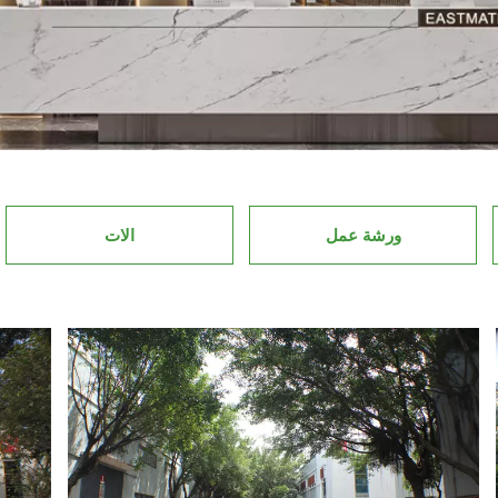
ورشة عمل
الات