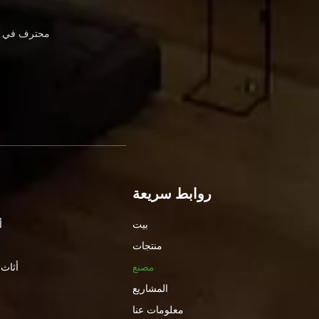
محترف في أث
روابط سريعة
بيت
أ
منتجات
مصنع
أثاث 
المشاريع
معلومات عنا