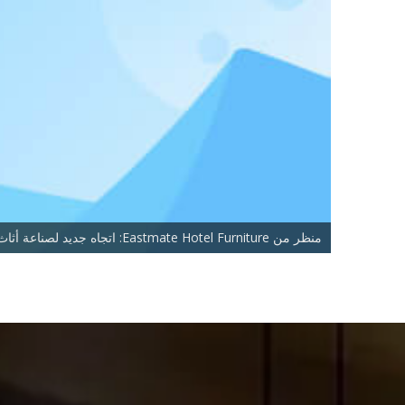
منظر من Eastmate Hotel Furniture: اتجاه جديد لصناعة أثاث الفنادق