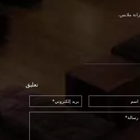
انة ملابس،
تعليق