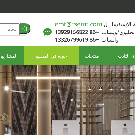
emt@fsemt.com
لة الاستفسار ل
الخليوي/ويشات:
+86 13929156822
واتساب:
+86 13326799619
ق الثابت
منتجات
جولة في المصنع
المشاريع