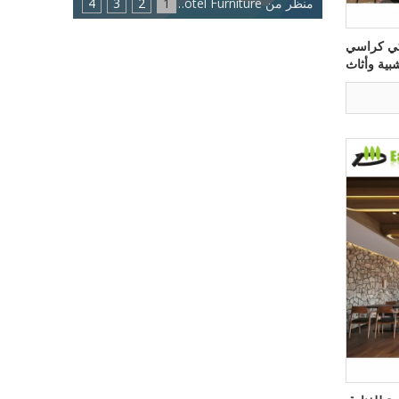
منظر من Eastmate Hotel Furniture: اتجاه جديد لصناعة أثاث الفنادق
1
2
3
4
كي كراسي
ية وأثاث