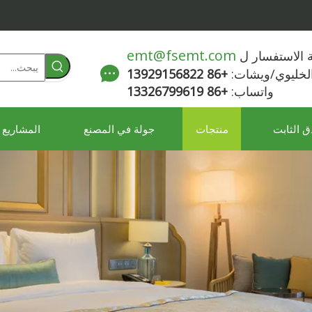
emt@fsemt.com
لة الاستفسار ل
الخليوي/ويشات:
+86 13929156822
واتساب:
+86 13326799619
ق الثابت
منتجات
جولة في المصنع
المشاريع