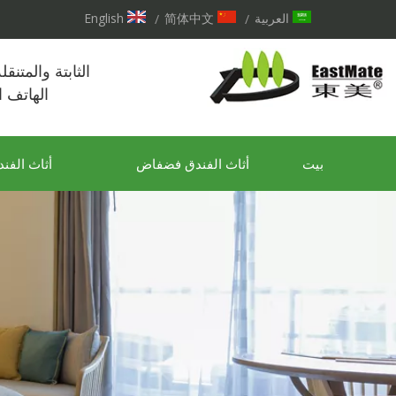
العربية
简体中文
English
/
/
الثابتة والمتنق
الهاتف 
بيت
أثاث الفندق فضفاض
أثاث الفند