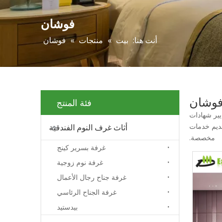
فوشان
أنت هنا:
بيت
»
منتجات
»
فوشان
وشان
فئة المنتج
ير شهادات
تقديم خدمات
أثاث غرف النوم الفندقية
مخصصة.
غرفة بسرير كينج
غرفة نوم زوجية
غرفة جناح رجال الأعمال
غرفة الجناح الرئاسي
بيدستيد