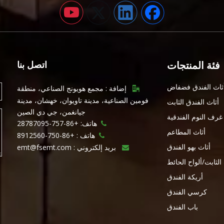
فئة المنتجات
اتصل بنا
ثاث الفندق فضفاض
إضافة : مجمع هويونج الصناعي، منطقة

فومين الصناعية، مدينة تاويوان، خهشان، مدينة
أثاث الفندق الثابت
جيانغمن، جي دي الصين
غرف النوم الفندقية
هاتف: +86-757-28787095

أثاث المطاعم
هاتف :
+86-750-8912560

أثاث بهو الفندق
بريد إلكتروني :
emt@fsemt.com

 الثابت/ألواح الحائط
أريكة الفندق
كرسي الفندق
باب الفندق