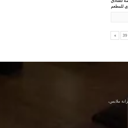
 للفنادق
ي للمطعم
»
39
انة ملابس،