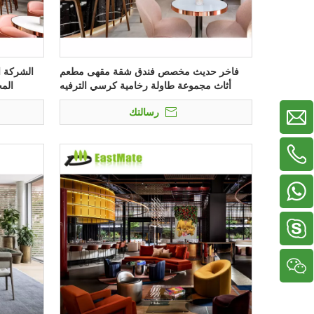
فاخر حديث مخصص فندق شقة مقهى مطعم
الشركة ا
أثاث مجموعة طاولة رخامية كرسي الترفيه
الم
مجموعة
رسالتك
+86-13929156822
+86-18038783577
+86-18022705669
+86-13326799619
دينيس2005518