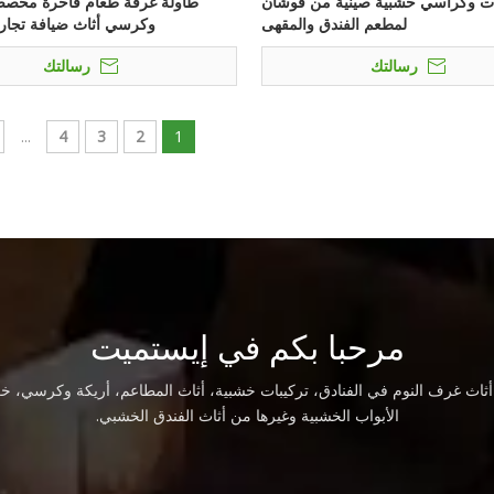
ت وكراسي خشبية صينية من فوشان
طاولة غرفة طعام فاخرة مخصصة
لمطعم الفندق والمقهى
وكرسي أثاث ضيافة تجار
رسالتك
رسالتك
...
4
3
2
1
مرحبا بكم في إيستميت
اث غرف النوم في الفنادق، تركيبات خشبية، أثاث المطاعم، أريكة وكرسي، خز
الأبواب الخشبية وغيرها من أثاث الفندق الخشبي.