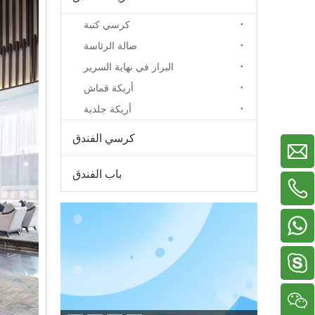
كرسي كنبة
صالة الرئاسة
البراز في نهاية السرير
أريكة قماش
أريكة جلدية
كرسي الفندق
باب الفندق
+86-13929156822
+86-18038783577
+86-18022705669
+86-13326799619
دينيس2005518