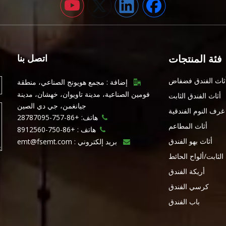
فئة المنتجات
اتصل بنا
ثاث الفندق فضفاض
إضافة : مجمع هويونج الصناعي، منطقة

فومين الصناعية، مدينة تاويوان، خهشان، مدينة
أثاث الفندق الثابت
جيانغمن، جي دي الصين
غرف النوم الفندقية
هاتف: +86-757-28787095

أثاث المطاعم
هاتف :
+86-750-8912560

أثاث بهو الفندق
بريد إلكتروني :
emt@fsemt.com

 الثابت/ألواح الحائط
أريكة الفندق
كرسي الفندق
باب الفندق