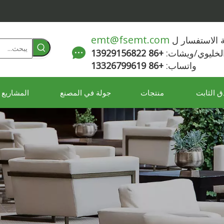
emt@fsemt.com
لة الاستفسار ل
الخليوي/ويشات:
+86 13929156822
واتساب:
+86 13326799619
ق الثابت
منتجات
جولة في المصنع
المشاريع