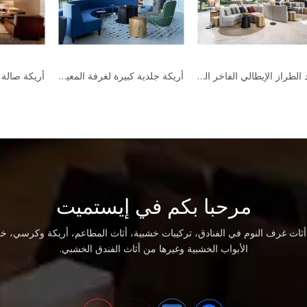
الفاخرة الحديثة غرفة المعيشة البسيطة نمط فيلا أثاث الفندق مجموعة أريكة الراقية
جديد الطراز الإيطالي الفاخر الحديث الاقسام أريكة الخفيفة الفاخرة تصميم بسيط مجموعة أريكة أثاث الفندق
مرحبا بكم في إيستميت
اث غرف النوم في الفنادق، تركيبات خشبية، أثاث المطاعم، أريكة وكرسي، خز
الأبواب الخشبية وغيرها من أثاث الفندق الخشبي.