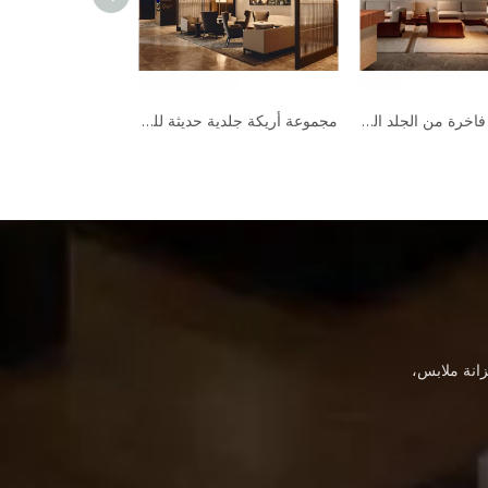
أريكة جلدية كبيرة لغرفة المعيشة في الفندق مجموعة أثاث فندقي فاخر حديث وخفيف
أريكة صالة فاخرة من الجلد الطبيعي طقم أريكة كرسي أثاث الفندق أريكة حديثة
انة ملابس،