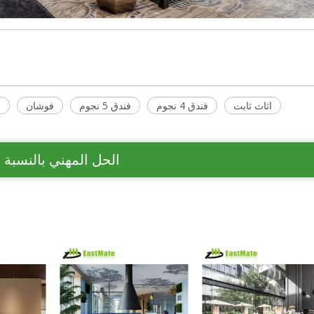
اثاث ثابت
فندق 4 نجوم
فندق 5 نجوم
فوشان
ا
الحل المهني بالنسبة 