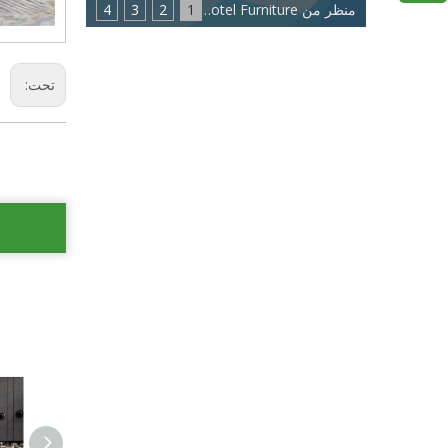
منظر من Eastmate Hotel Furniture: اتجاه جديد لصناعة أثاث الفنادق
1
2
3
4
تحت: