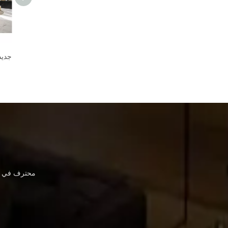
أريكة قماشية عالية الجودة مصنوعة خصيصًا لمقاعد المطاعم في الفنادق من الصين
تصميم جديد عالي الجودة لصالة غرفة المعيشة مجموعات أثاث الفندق أريكة جلدية حديثة
محترف في أث