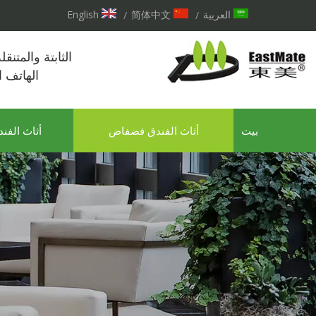
العربية
简体中文
English
/
/
الثابتة والمتنق
الهاتف 
بيت
أثاث الفندق فضفاض
أثاث الفند