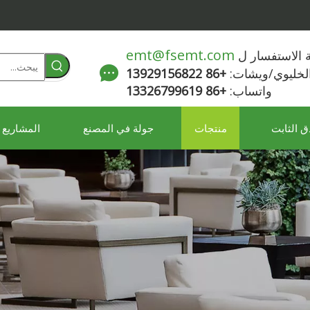
emt@fsemt.com
لة الاستفسار ل
الخليوي/ويشات:
+86 13929156822
واتساب:
+86 13326799619
ق الثابت
منتجات
جولة في المصنع
المشاريع