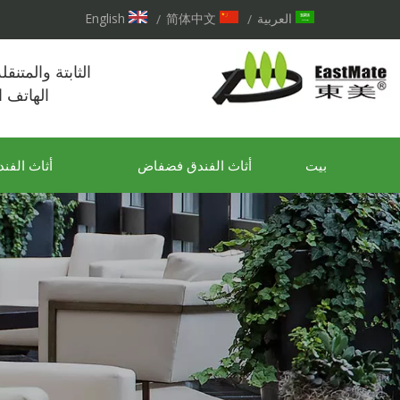
العربية
简体中文
English
/
/
الثابتة والمتنق
الهاتف 
بيت
أثاث الفندق فضفاض
أثاث الفند