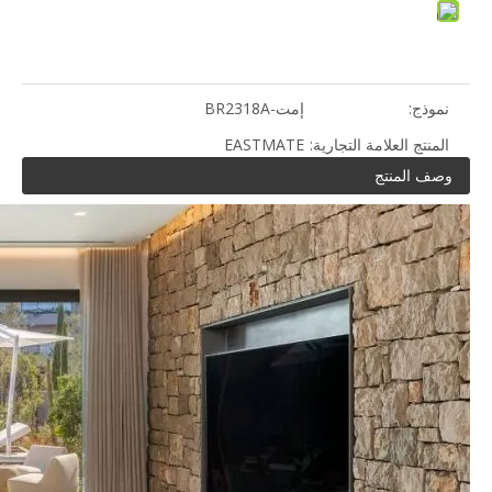
نموذج:
إمت-BR2318A
المنتج العلامة التجارية:
EASTMATE
وصف المنتج