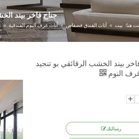
جناح فاخر بيند الخ
نت هنا:
بيت
»
أثاث الفندق فضفاض
»
أثاث غرف النوم الفندقية
»
ج
اخر بيند الخشب الرقائقي بو تنجيد
غرف النوم
رسالتك