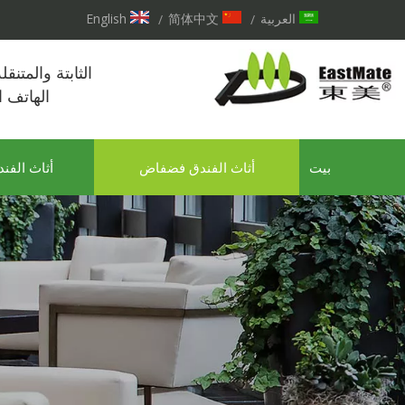
العربية
简体中文
English
/
/
الثابتة والمتنق
الهاتف 
بيت
أثاث الفندق فضفاض
أثاث الفند