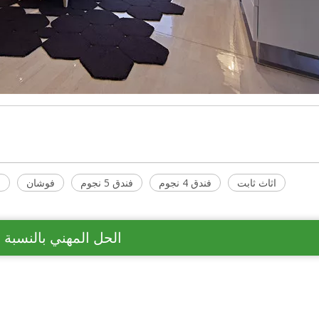
اثاث ثابت
فندق 4 نجوم
فندق 5 نجوم
فوشان
ا
الحل المهني بالنسبة 