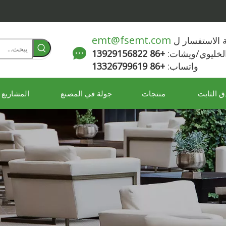
emt@fsemt.com
لة الاستفسار ل
الخليوي/ويشات:
+86 13929156822
واتساب:
+86 13326799619
ق الثابت
منتجات
جولة في المصنع
المشاريع