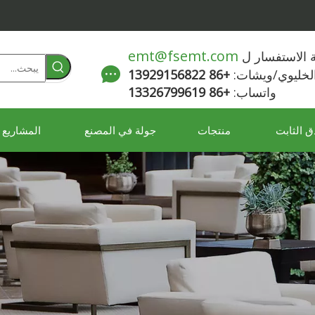
emt@fsemt.com
لة الاستفسار ل
الخليوي/ويشات:
+86 13929156822
واتساب:
+86 13326799619
ق الثابت
منتجات
جولة في المصنع
المشاريع