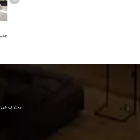
أريكة قماشية عالية الجودة مصنوعة خصيصًا لمقاعد المطاعم في الفنادق من الصين
تصميم جديد عالي الجودة لصالة غرفة المعيشة مجموعات أثاث الفندق أريكة جلدية حديثة
محترف في أث