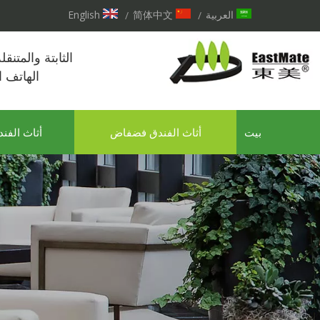
العربية
简体中文
English
/
/
الثابتة والمتنق
الهاتف 
بيت
أثاث الفندق فضفاض
أثاث الفند