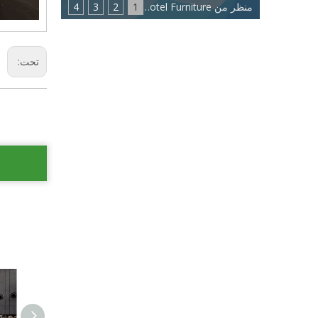
منظر من Eastmate Hotel Furniture: اتجاه جديد لصناعة أثاث الفنادق
1
2
3
4
تحت: