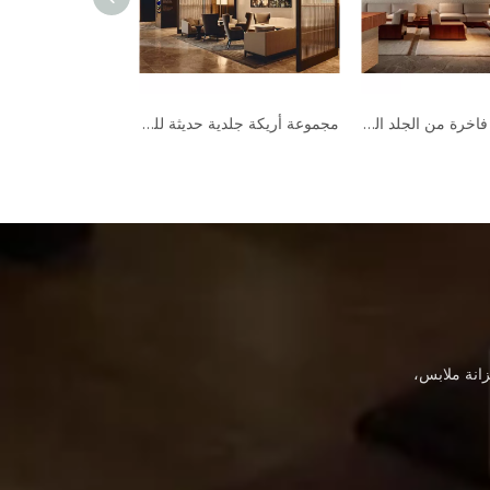
أريكة جلدية كبيرة لغرفة المعيشة في الفندق مجموعة أثاث فندقي فاخر حديث وخفيف
أريكة صالة فاخرة من الجلد الطبيعي طقم أريكة كرسي أثاث الفندق أريكة حديثة
انة ملابس،