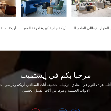
الفاخرة الحديثة غرفة المعيشة البسيطة نمط فيلا أثاث الفندق مجموعة أريكة الراقية
جديد الطراز الإيطالي الفاخر الحديث الاقسام أريكة الخفيفة الفاخرة تصميم بسيط مجموعة أريكة أثاث الفندق
مرحبا بكم في إيستميت
اث غرف النوم في الفنادق، تركيبات خشبية، أثاث المطاعم، أريكة وكرسي، خز
الأبواب الخشبية وغيرها من أثاث الفندق الخشبي.