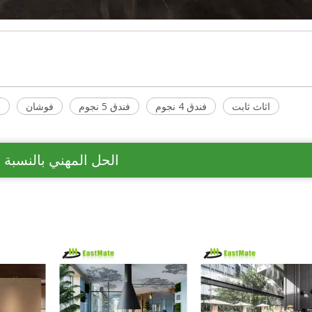
اثاث ثابت
فندق 4 نجوم
فندق 5 نجوم
فوشان
ا
الحل المهني بالنسبة 