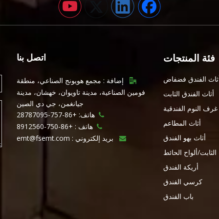
فئة المنتجات
اتصل بنا
ثاث الفندق فضفاض
إضافة : مجمع هويونج الصناعي، منطقة

فومين الصناعية، مدينة تاويوان، خهشان، مدينة
أثاث الفندق الثابت
جيانغمن، جي دي الصين
غرف النوم الفندقية
هاتف: +86-757-28787095

أثاث المطاعم
هاتف :
+86-750-8912560

أثاث بهو الفندق
بريد إلكتروني :
emt@fsemt.com

 الثابت/ألواح الحائط
أريكة الفندق
كرسي الفندق
باب الفندق