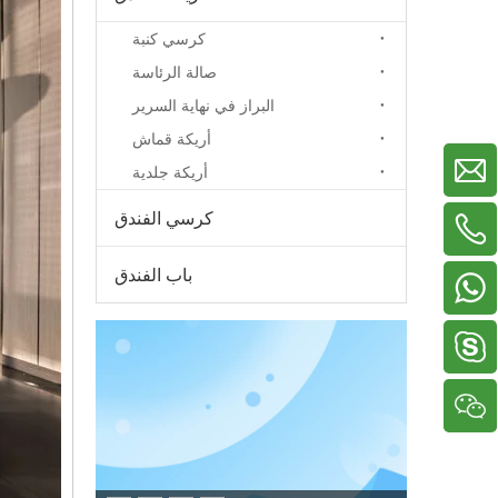
كرسي كنبة
صالة الرئاسة
البراز في نهاية السرير
أريكة قماش
أريكة جلدية
كرسي الفندق
+86-13929156822
+86-18038783577
+86-18022705669
باب الفندق
+86-13326799619
دينيس2005518