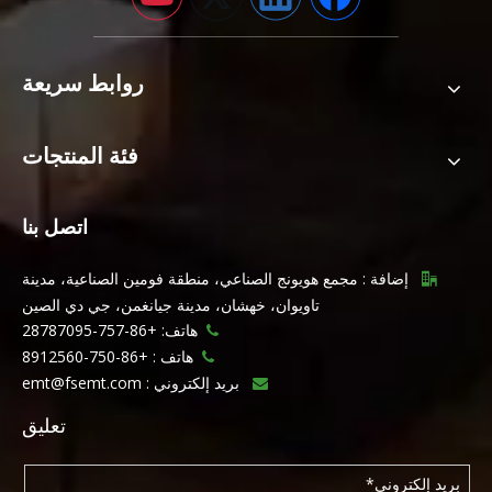
روابط سريعة
فئة المنتجات
اتصل بنا
إضافة : مجمع هويونج الصناعي، منطقة فومين الصناعية، مدينة

تاويوان، خهشان، مدينة جيانغمن، جي دي الصين
هاتف: +86-757-28787095

هاتف :
+86-750-8912560

بريد إلكتروني :
emt@fsemt.com

تعليق