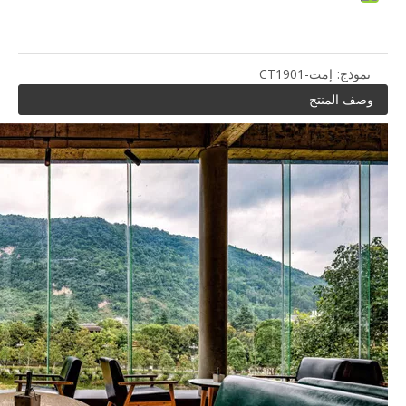
نموذج:
إمت-CT1901
وصف المنتج