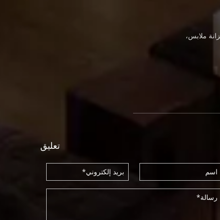
انة ملابس،
تعليق