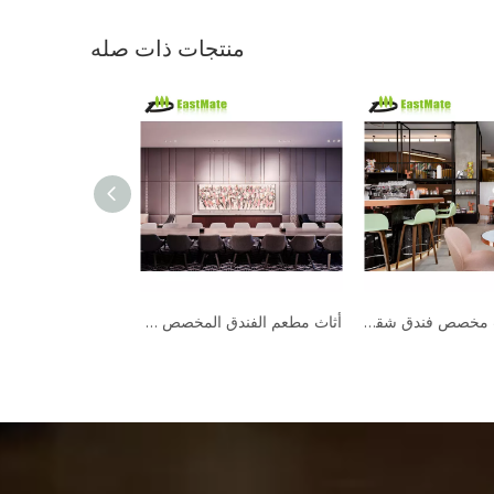
منتجات ذات صله
الشركة المصنعة تدعم مجموعة أثاث المطاعم المخصصة لمجموعة كراسي الترفيه ذات الطاولة الرخامية
فاخر حديث مخصص فندق شقة مقهى مطعم أثاث مجموعة طاولة رخامية كرسي الترفيه مجموعة