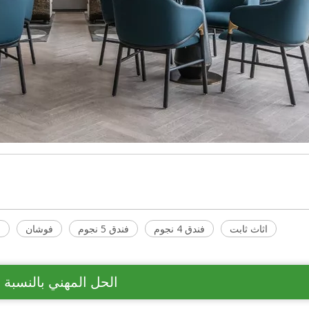
اثاث ثابت
فندق 4 نجوم
فندق 5 نجوم
فوشان
ا
الحل المهني بالنسبة 