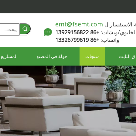
emt@fsemt.com
لة الاستفسار ل
الخليوي/ويشات:
+86 13929156822
واتساب:
+86 13326799619
ق الثابت
منتجات
جولة في المصنع
المشاريع