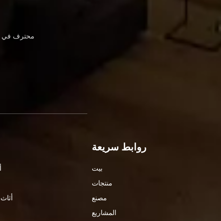
محترف في أث
روابط سريعة
بيت
أ
منتجات
مصنع
أثاث 
المشاريع