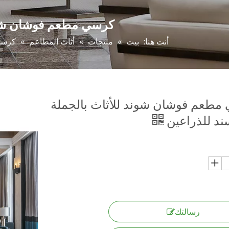
كرسي مطعم فوشان شوند
أنت هنا:
بيت
»
منتجات
»
أثاث المطاعم
»
كرسي 
مطعم فوشان شوند للأثاث بالجملة
ند للذراعين
رسالتك