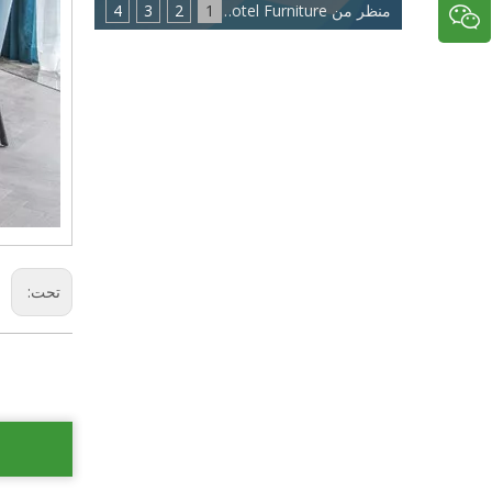
منظر من Eastmate Hotel Furniture: اتجاه جديد لصناعة أثاث الفنادق
1
2
3
4
تحت: