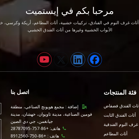
مرحبا بكم في إيستميت
اث غرف النوم في الفنادق، تركيبات خشبية، أثاث المطاعم، أريكة وكرسي، خز
الأبواب الخشبية وغيرها من أثاث الفندق الخشبي.
فئة المنتجات
اتصل بنا
ثاث الفندق فضفاض
إضافة : مجمع هويونج الصناعي، منطقة

فومين الصناعية، مدينة تاويوان، خهشان، مدينة
أثاث الفندق الثابت
جيانغمن، جي دي الصين
غرف النوم الفندقية
هاتف: +86-757-28787095

أثاث المطاعم
هاتف :
+86-750-8912560
