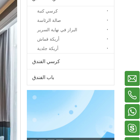
كرسي كنبة
صالة الرئاسة
البراز في نهاية السرير
أريكة قماش
أريكة جلدية
كرسي الفندق
باب الفندق
+86-13929156822
+86-18038783577
+86-18022705669
+86-13326799619
دينيس2005518