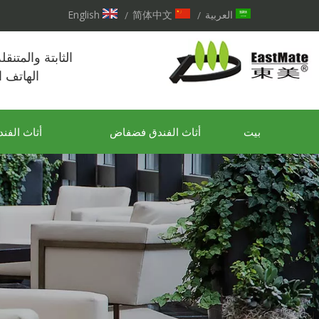
العربية
简体中文
English
/
/
الثابتة والمتنق
الهاتف 
بيت
أثاث الفندق فضفاض
أثاث الفند