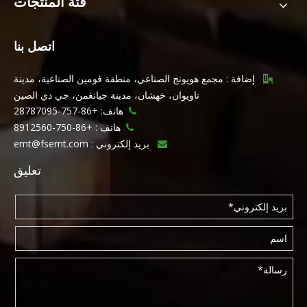
فئة المنتجات
اتصل بنا
إضافة : مجمع هويونج الصناعي، منطقة فومين الصناعية، مدينة

تاويوان، خهشان، مدينة جيانغمن، جي دي الصين
هاتف: +86-757-28787095

هاتف :
+86-750-8912560

بريد إلكتروني :
emt@fsemt.com

تعليق