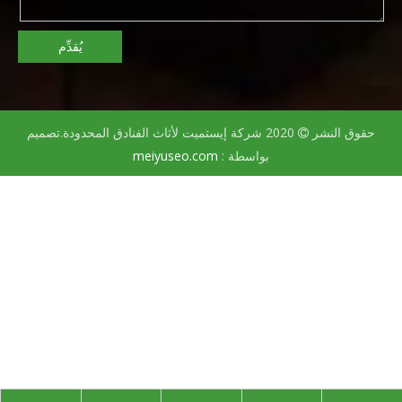
يُقدِّم
حقوق النشر
2020 شركة إيستميت لأثاث الفنادق المحدودة.تصميم

بواسطة :
meiyuseo.com