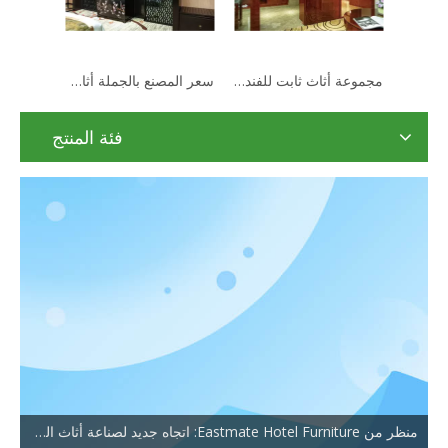
يستخدم الفندق إطارًا خشبيًا مثبتًا على مرآة تزيين الحائط
مجموعة أثاث ثابت للفندق الخشبي الحديث للبيع
فئة المنتج
منظر من Eastmate Hotel Furniture: اتجاه جديد لصناعة أثاث الفنادق