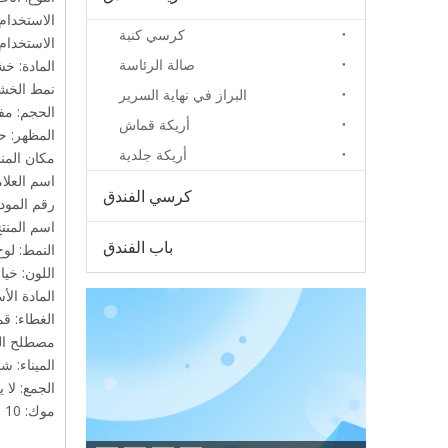
الاستخدام
كرسي كنبة
الاستخدام 
صالة الرئاسة
المادة: خ
نمط الخ
البراز في نهاية السرير
الحجم: مف
أريكة قماش
المظهر: ح
أريكة جلدية
مكان المنش
اسم العلا
كرسي الفندق
رقم الموديل: 1#
اسم المنت
باب الفندق
النمط: لو
اللون: خيا
المادة ال
الغطاء: قم
مصطلح الدفع:
الميناء: ش
الجمع: لا
موك: 10 مجموعات