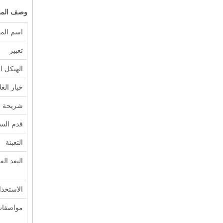
وصف المن
اسم المن
تعبير
الهيكل ا
خيار الغ
شريحة ا
قدم الس
التعبئة
البعد الع
الاستخدا
مواصفات