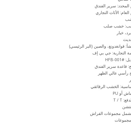
 المحدد: سرير الفندق
العام: الأثاث التجاري
شب
شب: خشب صلب
رد، خيار
ديث
أ: قوانغدونغ، والصين (البر الرئيسي)
مة التجارية: جي بي إف
HFB-00
ج: قاعدة سرير الفندق
ح رأسي عالي الظهر
ر
أساسية: الخشب الرقائقي
اش أو PU
 T / T
نتشن
 يشمل مجموعات الفراش