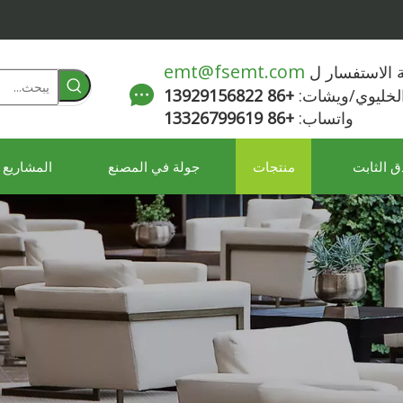
emt@fsemt.com
لة الاستفسار ل
الخليوي/ويشات:
+86 13929156822
واتساب:
+86 13326799619
ق الثابت
منتجات
جولة في المصنع
المشاريع