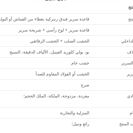
تج
تج
قاعدة سرير فندق زنبركية بغطاء من القماش أو البولي
قاعدة سرير + لوح رأسي + شريحة سرير
لداخلي
الخشب الصلب + الخشب الرقائقي
لاف
بو، بولي كلوريد الفينيل، الألياف الدقيقة، النسيج
لسرير
خشب خام
رير
الخشب أو الفولاذ المقاوم للصدأ
صرع
ادي
مفردة، مزدوجة، الملكة، الملك الحجم؛
م
المنزلية والتجارية
 المنتج
رائع ونبيل؛