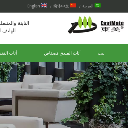
العربية
简体中文
English
/
/
الثابتة والمتنق
الهاتف 
بيت
أثاث الفندق فضفاض
أثاث الفند