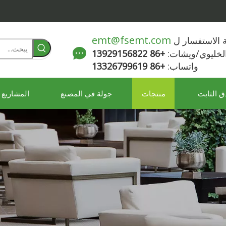
emt@fsemt.com
لة الاستفسار ل
الخليوي/ويشات:
+86 13929156822
واتساب:
+86 13326799619
ق الثابت
منتجات
جولة في المصنع
المشاريع