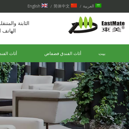
العربية
简体中文
English
/
/
الثابتة والمتنق
الهاتف 
بيت
أثاث الفندق فضفاض
أثاث الفند