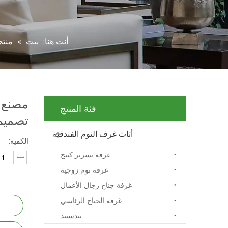
أنت هنا:
بيت
»
منتج
مصنع ف
فئة المنتج
تصميم
أثاث غرف النوم الفندقية
الكمية:
غرفة بسرير كينج
غرفة نوم زوجية
غرفة جناح رجال الأعمال
غرفة الجناح الرئاسي
بيدستيد