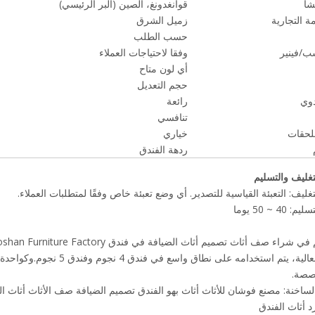
شأ
قوانغدونغ، الصين (البر الرئيسي)
ة التجارية
زميل الشرق
حسب الطلب
ب/فينير
وفقا لاحتياجات العملاء
أي لون متاح
حجم التعديل
دوي
رائعة
تنافسي
لحقات
خياري
ردهة الفندق
لتغليف والتسليم
غليف: التعبئة القياسية للتصدير. أي وضع تعبئة خاص وفقًا لمتطلبات العملاء.
4 ~ 50 يوما
والجودة العالية، يتم استخد
صصة.
الساخنة:
مصنع فوشان للأثاث
أثاث بهو الفندق
تصميم الضيافة
صف الأثاث
أثاث ا
د أثاث الفندق