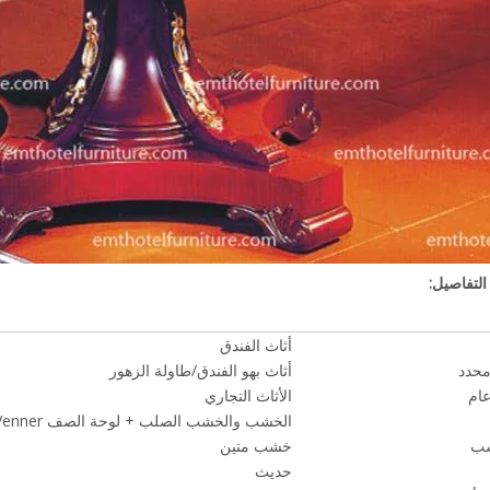
التفاصيل:
أثاث الفندق
محدد
أثاث بهو الفندق/طاولة الزهور
ام
الأثاث التجاري
الخشب والخشب الصلب + لوحة الصف E1 + Venner
شب
خشب متين
حديث