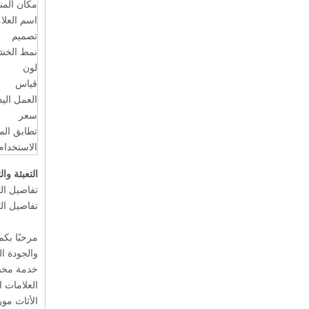
مكان المن
اسم العلام
تصميم
نمط الخش
لون
قياس
العمل الي
سعر
تطابق الم
الاستخدام
التعبئة وا
تفاصيل الت
تفاصيل التسليم: 0
خدمة مخ
العلامات 
الأثاث
مور