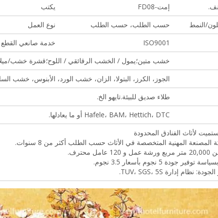
ف.
إمت-FD08
يكتب
لون/النمط
حسب الطلب، حسب الطلب
نوع العمل
ISO9001
خدمة صانعي القطع ا
خشب متين؛يمول / الخشب الرقائقي / اللوح؛قشرة خشب/ميلاني/
الجوز، الكرز، البتولا، الزان، خشب الورد، الأبنوس، خشب ال
طلاء صديق للبيئة.تايهو الخ.
Hafele، BAM، Hettich، DTC أو ما يعادلها.
تميت لأثاث الفنادق المحدودة