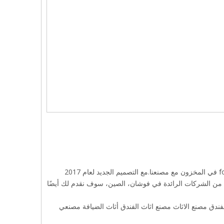
مرحبًا بكم في شراء صف أثاث تصميم أثاث الضيافة في فندق foshan Furniture Factory في المخزون مع مصنعنا.مع التصميم الجديد لعام 2017
امه على نطاق واسع في فندق 4 نجوم وفندق 5 نجوم.وكواحدة من الشركات الرائدة في فوشان، الصين، سوف نقدم لك أيضًا
لفندق
مصنع الاثاث
مصنع اثاث الفندق
أثاث الضيافة
مصنعي