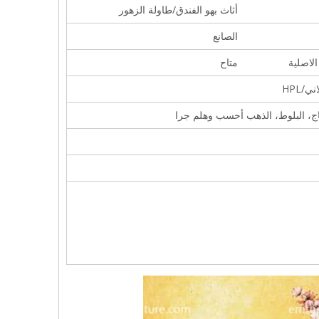
أثاث بهو الفندق/طاولة الزهور
الصانع
لاصلية
متاح
HPL
ساج، البلوط، الذهب أحسب وهلم جرا