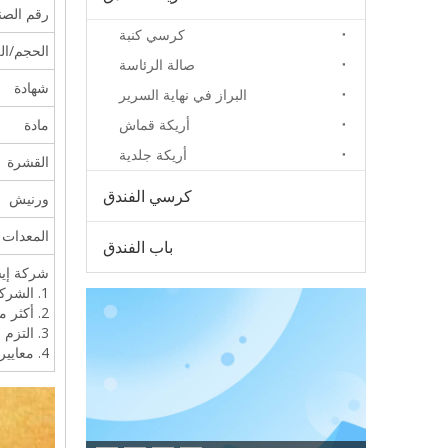
رقم الصن
كرسي كنبة
الحجم/ال
صالة الرئاسة
شهادة
البراز في نهاية السرير
أريكة قماش
مادة
أريكة جلدية
القشرة
كرسي الفندق
ورنيش
المعدات
باب الفندق
شركة إيس
1. الشركة المصنعة المهنية المتخصصة في الأثاث حسب الطلب أكثر من 8 سنوات.
2. أكثر من 20,000 متر مربع ورشة عمل و 120 عامل محترف.
3. التزم بسياسة توفير جودة 5 نجوم بأسعار 3.5 نجوم.
4. معايير الجودة: نظام إدارة TUV، SGS، 5S.