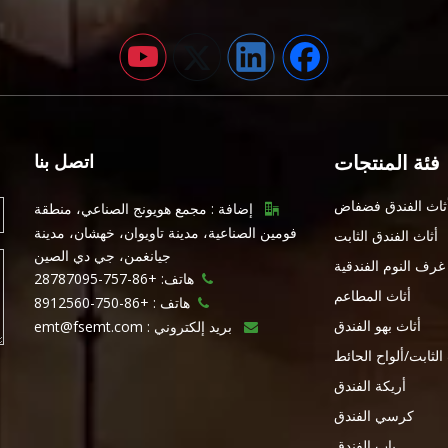
فئة المنتجات
اتصل بنا
ثاث الفندق فضفاض
إضافة : مجمع هويونج الصناعي، منطقة

فومين الصناعية، مدينة تاويوان، خهشان، مدينة
أثاث الفندق الثابت
جيانغمن، جي دي الصين
غرف النوم الفندقية
هاتف: +86-757-28787095

أثاث المطاعم
هاتف :
+86-750-8912560

أثاث بهو الفندق
بريد إلكتروني :
emt@fsemt.com

 الثابت/ألواح الحائط
أريكة الفندق
كرسي الفندق
باب الفندق