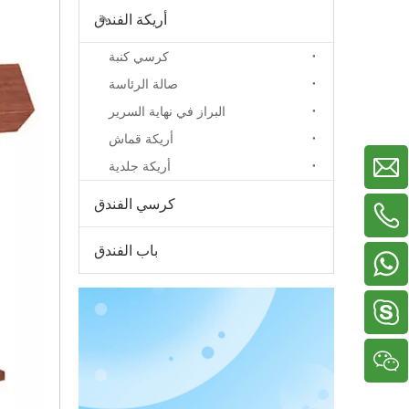
أريكة الفندق
كرسي كنبة
صالة الرئاسة
البراز في نهاية السرير
أريكة قماش
أريكة جلدية
كرسي الفندق
+86-13929156822
+86-18038783577
+86-18022705669
باب الفندق
+86-13326799619
دينيس2005518