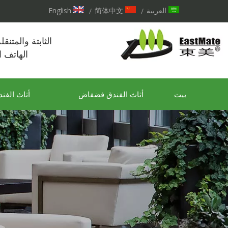
العربية
简体中文
English
/
/
الثابتة والمتنق
الهاتف 
بيت
أثاث الفندق فضفاض
أثاث الفند