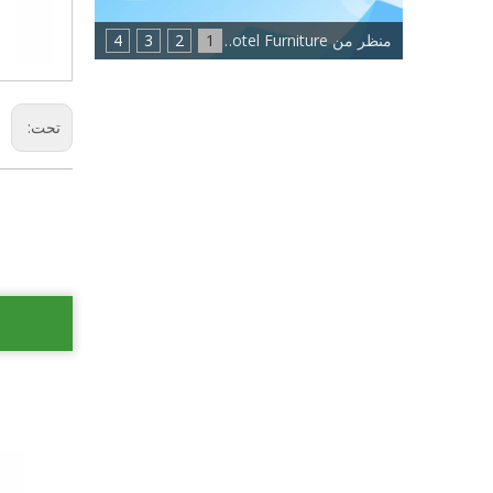
منظر من Eastmate Hotel Furniture: اتجاه جديد لصناعة أثاث الفنادق
1
2
3
4
تحت: