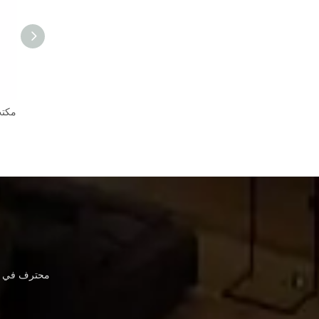
تصميم منبر الفندق للاجتماعات
مكتب استقبال صغير حديث، طاولة استقبال رخيصة، تصميم حديث
محترف في أث