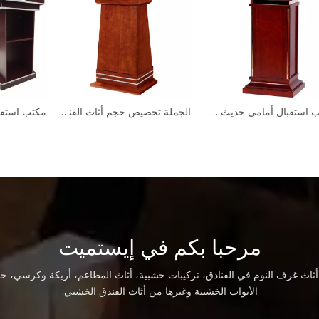
مكتب استقبال بوتيك أمين الصندوق لصالون المطعم
مكتب استقبال أمامي حديث مخصص للمكتب التجاري
مرحبا بكم في إيستميت
اث غرف النوم في الفنادق، تركيبات خشبية، أثاث المطاعم، أريكة وكرسي، خز
الأبواب الخشبية وغيرها من أثاث الفندق الخشبي.