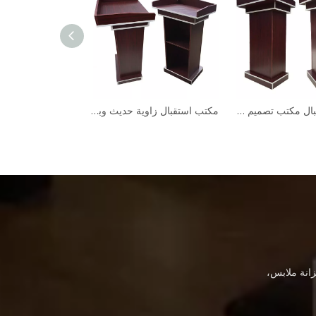
الجملة تخصيص حجم أثاث الفندق مكتب الاستقبال الخشبي
مكتب استقبال مكتب تصميم حديث طاولة استقبال خشبية وطاولة ترحيب لمكتب استقبال الفندق للبيع
انة ملابس،