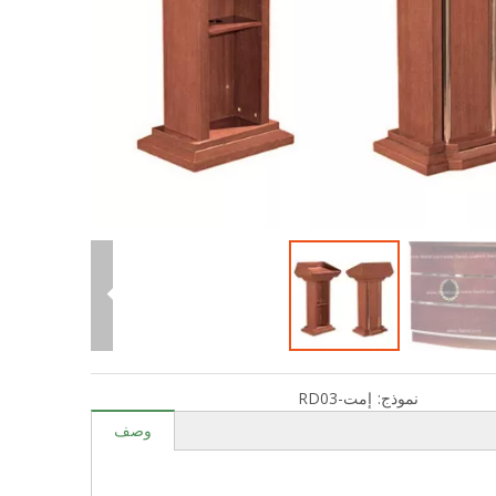
نموذج:
إمت-RD03
وصف