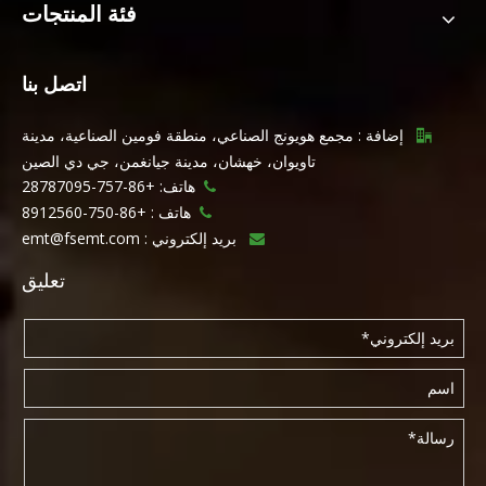
فئة المنتجات
اتصل بنا
إضافة : مجمع هويونج الصناعي، منطقة فومين الصناعية، مدينة

تاويوان، خهشان، مدينة جيانغمن، جي دي الصين
هاتف: +86-757-28787095

هاتف :
+86-750-8912560

بريد إلكتروني :
emt@fsemt.com

تعليق