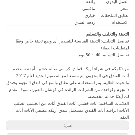
العمل اليدوي
رائعة
سعر
تنافسي
تطابق الملحقات
خياري
الاستخدام
ردهة الفندق
التعبئة والتغليف والتسليم
تفاصيل التغليف: التعبئة القياسية للتصدير. أي وضع تعبئة خاص وفقًا
لمتطلبات العملاء.
تفاصيل التسليم: 40 ~ 50 يوما
مرحبًا بكم في شراء أريكة قماش كرسي صالة خشبية أنيقة تستخدم
أثاث الفندق في المخزون مع مصنعنا.مع التصميم الجديد لعام 2017
والجودة العالية، يتم استخدامه على نطاق واسع في فندق 4 نجوم وفندق
5 نجوم.وكواحدة من الشركات الرائدة في فوشان، الصين، سوف نقدم
لك أيضًا خدمة مخصصة.
العلامات الساخنة:
أثاث خشبي
أثاث الفندق
أثاث من الخشب الصلب
الأثاث الراقية
أثاث الفندق مستعمل
فندق أريكة
مصفي الأثاث
أثاث
العقد
على: