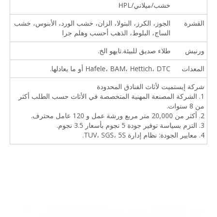
خشب/ميلاني/HPL
القشرة
الجوز، الكرز، البتولا، الزان، خشب الورد، الأبنوس، خشب
الساج، البلوط، الذهب أحسب وهلم جرا
ورنيش
طلاء صديق للبيئة.تايهو الخ.
المعدات
Hafele، BAM، Hettich، DTC أو ما يعادلها.
شركة إيستميت لأثاث الفنادق المحدودة
1. الشركة المصنعة المهنية المتخصصة في الأثاث حسب الطلب أكثر
من 8 سنوات.
2. أكثر من 20,000 متر مربع ورشة عمل و 120 عامل محترف.
3. التزم بسياسة توفير جودة 5 نجوم بأسعار 3.5 نجوم.
4. معايير الجودة: نظام إدارة TUV، SGS، 5S.