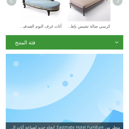
حار بيع فندق صالة الرئاسة كرسي أريكة النسيج الأخضر
كرسي صالة تشيس بإطار خشبي بتصميم جميل
فئة المنتج
منظر من Eastmate Hotel Furniture: اتجاه جديد لصناعة أثاث الفنادق