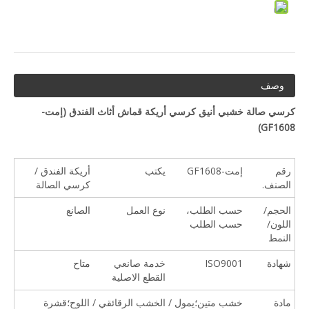
وصف
كرسي صالة خشبي أنيق كرسي أريكة قماش أثاث الفندق (
إمت-
)
GF1608
رقم
إمت-GF1608
يكتب
أريكة الفندق /
الصنف.
كرسي الصالة
الحجم/
حسب الطلب،
نوع العمل
الصانع
اللون/
حسب الطلب
النمط
شهادة
ISO9001
خدمة صانعي
متاح
القطع الاصلية
مادة
خشب متين؛يمول / الخشب الرقائقي / اللوح؛قشرة