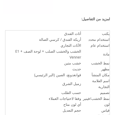
لمزيد من التفاصيل:
يكتب
أثاث الفندق
استخدام محدد
أريكة الفندق / كرسي الصالة
استخدام عام
الأثاث التجاري
الخشب والخشب الصلب + لوحة الصف E1 +
مادة
Venner
نمط الخشب
خشب متين
مظهر
حديث
مكان المنشأ
قوانغدونغ، الصين (البر الرئيسي)
اسم العلامة
زميل الشرق
التجارية
تصميم
حسب الطلب
نمط الخشب/فينير
وفقا لاحتياجات العملاء
لون
أي لون متاح
قياس
حجم التعديل