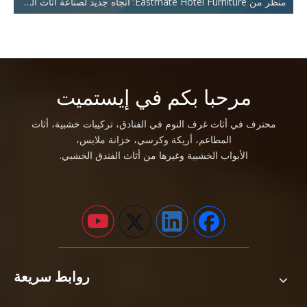
منظر من Eastmate Hotel Furniture: اتجاه جديد لصناعة أثاث الفنادق
مرحبا بكم في إيستميت
محترف في أثاث غرف النوم في الفنادق، تركيبات خشبية، أثاث
المطاعم، أريكة وكرسي، خزانة ملابس،
الأبواب الخشبية وغيرها من أثاث الفندق الخشبي.
روابط سريعة