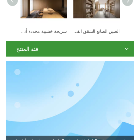
مصنع الخشب الصلب تغطي شريحة 3D الديكور الداخلي جدار الكسوة لوحة للفندق ديكور المنزل
فندق فاخر باهظ الثمن، جناح كامل، ردهة، مجموعة أثاث حديثة ثابتة
الصين الصانع الشقق الفندقية لوحة باب غرفة النوم الخشب الصلب
فئة المنتج