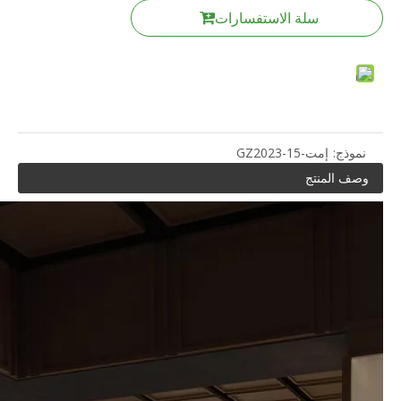
سلة الاستفسارات
نموذج:
إمت-GZ2023-15
وصف المنتج