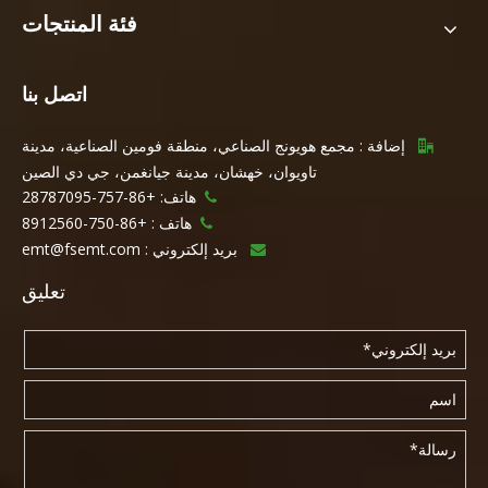
فئة المنتجات
اتصل بنا
إضافة : مجمع هويونج الصناعي، منطقة فومين الصناعية، مدينة

تاويوان، خهشان، مدينة جيانغمن، جي دي الصين
هاتف: +86-757-28787095

هاتف :
+86-750-8912560

بريد إلكتروني :
emt@fsemt.com

تعليق