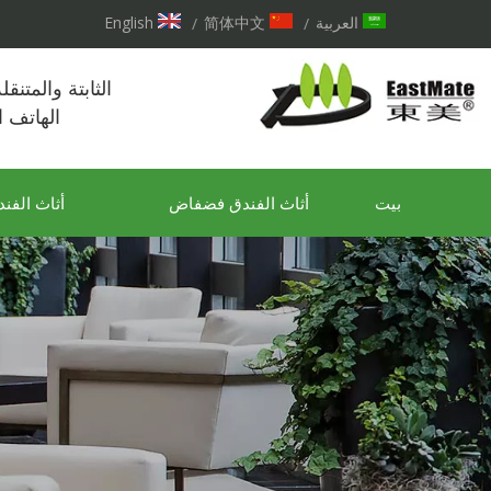
العربية
简体中文
English
/
/
الثابتة والمتنق
الهاتف 
بيت
أثاث الفندق فضفاض
أثاث الفند