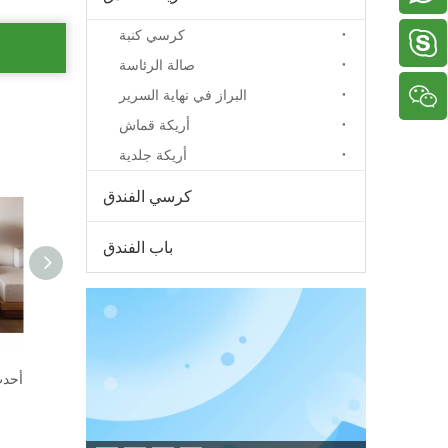
كرسي كنبة
دينيس2005518
صالة الرئاسة
البراز في نهاية السرير
أريكة قماش
أريكة جلدية
كرسي الفندق
باب الفندق
5 نجوم فندق جراند أثاث غرف النوم المورد التصميم الجديد
شقة سرير حديثة فاخرة تستخدم مجموعة أثاث غرف النوم بالفندق