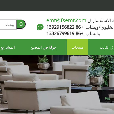
emt@fsemt.com
لة الاستفسار ل
الخليوي/ويشات:
+86 13929156822
واتساب:
+86 13326799619
ق الثابت
منتجات
جولة في المصنع
المشاريع