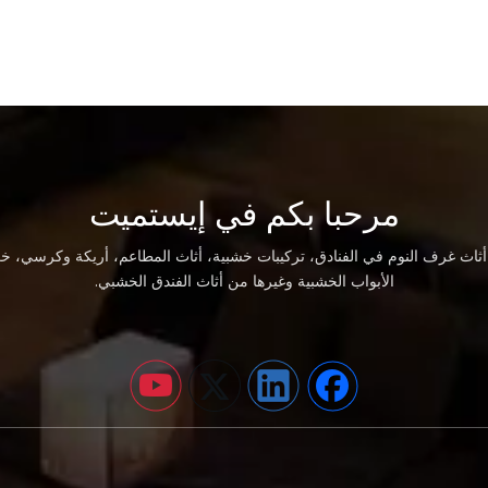
مرحبا بكم في إيستميت
اث غرف النوم في الفنادق، تركيبات خشبية، أثاث المطاعم، أريكة وكرسي، خز
الأبواب الخشبية وغيرها من أثاث الفندق الخشبي.