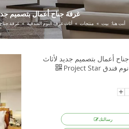
غرفة جناح أعمال بتصميم جديد لأثا
أنت هنا:
بيت
»
منتجات
»
أثاث غرف النوم الفندقية
»
غرفة جناح أع
ناح أعمال بتصميم جديد لأثاث
دق Project Star
رسالتك