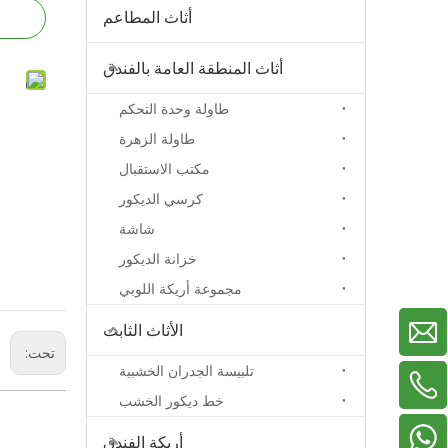
أثاث المطاعم
أثاث المنطقة العامة بالفندق
طاولة وحدة التحكم
طاولة الزهرة
مكتب الاستقبال
كرسي الديكور
شاشة
خزانة الديكور
مجموعة أريكة اللوبي
الأثاث الثابت
تحت:
تلبيسة الجدران الخشبية
خط ديكور الخشب
+86-13929156822
+86-18038783577
+86-18022705669
أريكة الفندق
+86-13326799619