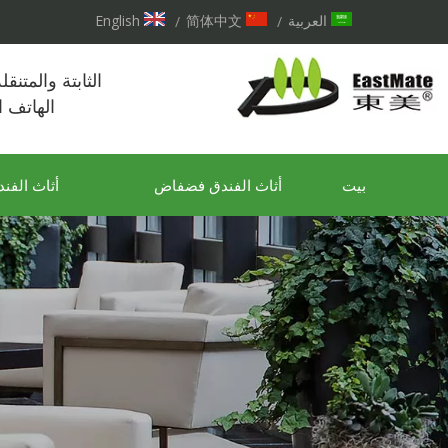
العربية
简体中文
English
/
/
الثابتة والمتنق
الهاتف 
بيت
أثاث الفندق فضفاض
أثاث الفند