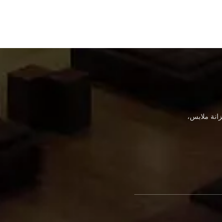
انة ملابس،