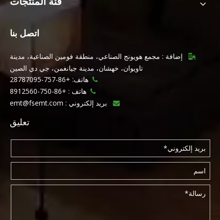
فئة المنتجات
اتصل بنا
إضافة : مجمع هويونج الصناعي، منطقة فومين الصناعية، مدينة

تاويوان، خهشان، مدينة جيانغمن، جي دي الصين
هاتف: +86-757-28787095

هاتف :
+86-750-8912560

بريد إلكتروني :
emt@fsemt.com

تعليق