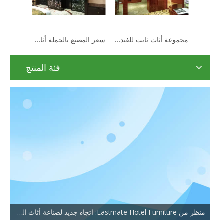
يستخدم الفندق إطارًا خشبيًا مثبتًا على مرآة تزيين الحائط
مجموعة أثاث ثابت للفندق الخشبي الحديث للبيع
سعر المصنع بالجملة أثاث خشبي ثابت للفنادق
فئة المنتج
منظر من Eastmate Hotel Furniture: اتجاه جديد لصناعة أثاث الفنادق