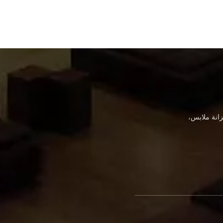
انة ملابس،