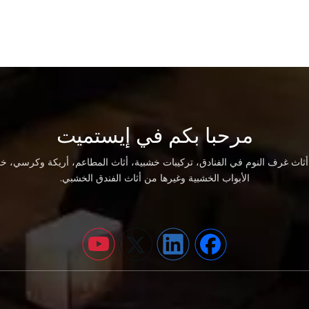
مرحبا بكم في إيستميت
اث غرف النوم في الفنادق، تركيبات خشبية، أثاث المطاعم، أريكة وكرسي، خز
الأبواب الخشبية وغيرها من أثاث الفندق الخشبي.