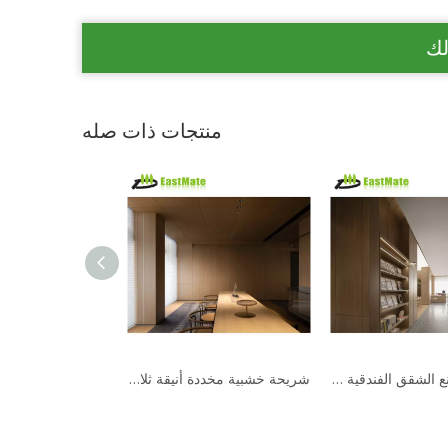
لك
منتجات ذات صله
الصين الصانع الشقق الفندقية لوحة باب غرفة النوم الخشب الصلب
شريحة خشبية مخددة أنيقة ثلاثية الأبعاد من PVC، لوحة خشبية لتزيين الجدران الداخلية