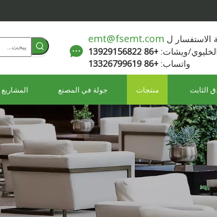
emt@fsemt.com
لة الاستفسار ل
الخليوي/ويشات:
+86 13929156822
واتساب:
+86 13326799619
ق الثابت
منتجات
جولة في المصنع
المشاريع