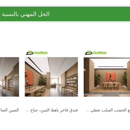
الحل المهني بالنسبة 
مصنع الخشب الصلب تغطي شريحة 3D الديكور الداخلي جدار الكسوة لوحة للفندق ديكور المنزل
فندق فاخر باهظ الثمن، جناح كامل، ردهة، مجموعة أثاث حديثة ثابتة