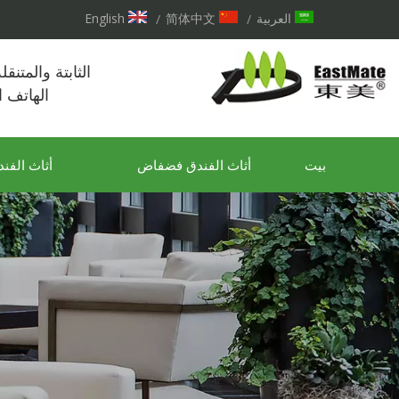
العربية
简体中文
English
/
/
الثابتة والمتنق
الهاتف 
بيت
أثاث الفندق فضفاض
أثاث الفند