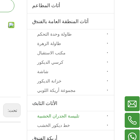
أثاث المطاعم
أثاث المنطقة العامة بالفندق
طاولة وحدة التحكم
طاولة الزهرة
مكتب الاستقبال
كرسي الديكور
شاشة
خزانة الديكور
مجموعة أريكة اللوبي
الأثاث الثابت
تحت:
تلبيسة الجدران الخشبية
خط ديكور الخشب
+86-13929156822
+86-18038783577
+86-18022705669
أريكة الفندق
+86-13326799619