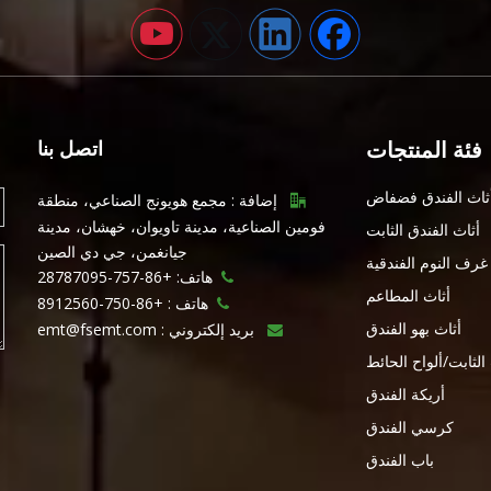
فئة المنتجات
اتصل بنا
ثاث الفندق فضفاض
إضافة : مجمع هويونج الصناعي، منطقة

فومين الصناعية، مدينة تاويوان، خهشان، مدينة
أثاث الفندق الثابت
جيانغمن، جي دي الصين
غرف النوم الفندقية
هاتف: +86-757-28787095

أثاث المطاعم
هاتف :
+86-750-8912560

أثاث بهو الفندق
بريد إلكتروني :
emt@fsemt.com

 الثابت/ألواح الحائط
أريكة الفندق
كرسي الفندق
باب الفندق