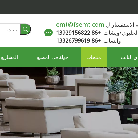
emt@fsemt.com
لة الاستفسار ل
الخليوي/ويشات:
+86 13929156822
واتساب:
+86 13326799619
ق الثابت
منتجات
جولة في المصنع
المشاريع