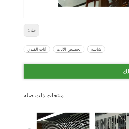
على:
شاشة
تخصيص الأثاث
أثاث الفندق
لك
منتجات ذات صله