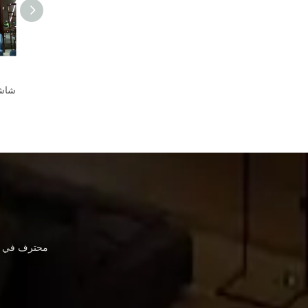
أحدث شاشة تقسيم وفصل قابلة للطي بنمط صيني لطيف
شاشة مطوية أنيقة صينية تقليدية عتيقة/قسم/فصل لعامة الفندق
محترف في أث