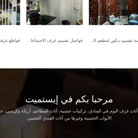
شاشات تقسيم خشب الفندق ذات جودة عالية
شاشة تقسيم ديكور لمطعم الفندق / مقسم جدار الغرفة
مرحبا بكم في إيستميت
اث غرف النوم في الفنادق، تركيبات خشبية، أثاث المطاعم، أريكة وكرسي، خز
الأبواب الخشبية وغيرها من أثاث الفندق الخشبي.