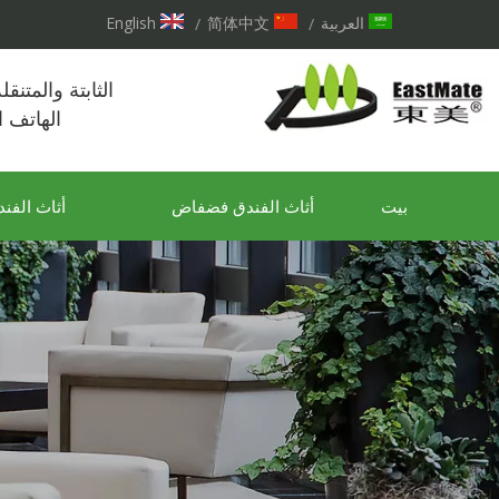
العربية
简体中文
English
/
/
الثابتة والمتنق
الهاتف 
بيت
أثاث الفندق فضفاض
أثاث الفند