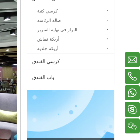
كرسي كنبة
صالة الرئاسة
البراز في نهاية السرير
أريكة قماش
أريكة جلدية
كرسي الفندق
باب الفندق
+86-13929156822
+86-18038783577
+86-18022705669
+86-13326799619
دينيس2005518