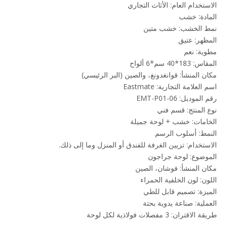
الاستخدام العام: الأثاث التجاري
المادة: خشب
نمط الخشب: خشب متين
المظهر: عتيق
مطوية: نعم
المقاس: 183*40 سم*6 ألواح
مكان المنشأ: قوانغدونغ، والصين (البر الرئيسي)
اسم العلامة التجارية: Eastmate
رقم الموديل: EMT-P01-06
نوع المنتج: قسم فني
الخامات: خشب + لوحة جميلة
النمط: أسلوب الرسم
الاستخدام: تزيين الغرفة للفندق أو المنزل وما إلى ذلك.
الموضوع: لوحة جراجون
مكان المنشأ: فوشان، الصين
اللون: لون الخلفية الحمراء
الميزة: تصميم قابل للطي
العملية: صناعة يدوية بحتة
طريقة الاقتران: 3 مفصلات فولاذية لكل لوحة