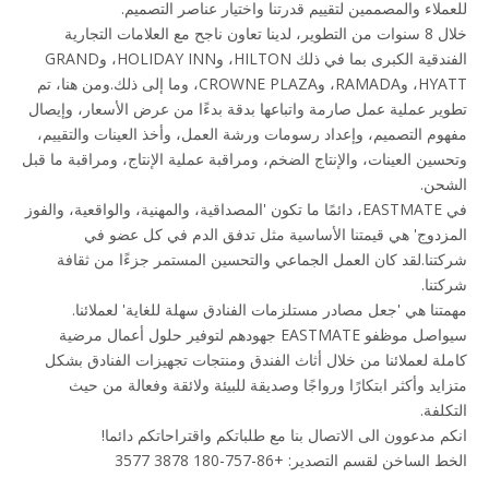
للعملاء والمصممين لتقييم قدرتنا واختيار عناصر التصميم.
خلال 8 سنوات من التطوير، لدينا تعاون ناجح مع العلامات التجارية
الفندقية الكبرى بما في ذلك HILTON، وHOLIDAY INN، وGRAND
HYATT، وRAMADA، وCROWNE PLAZA، وما إلى ذلك.ومن هنا، تم
تطوير عملية عمل صارمة واتباعها بدقة بدءًا من عرض الأسعار، وإيصال
مفهوم التصميم، وإعداد رسومات ورشة العمل، وأخذ العينات والتقييم،
وتحسين العينات، والإنتاج الضخم، ومراقبة عملية الإنتاج، ومراقبة ما قبل
الشحن.
في EASTMATE، دائمًا ما تكون 'المصداقية، والمهنية، والواقعية، والفوز
المزدوج' هي قيمتنا الأساسية مثل تدفق الدم في كل عضو في
شركتنا.لقد كان العمل الجماعي والتحسين المستمر جزءًا من ثقافة
شركتنا.
مهمتنا هي 'جعل مصادر مستلزمات الفنادق سهلة للغاية' لعملائنا.
سيواصل موظفو EASTMATE جهودهم لتوفير حلول أعمال مرضية
كاملة لعملائنا من خلال أثاث الفندق ومنتجات تجهيزات الفنادق بشكل
متزايد وأكثر ابتكارًا ورواجًا وصديقة للبيئة ولائقة وفعالة من حيث
التكلفة.
انكم مدعوون الى الاتصال بنا مع طلباتكم واقتراحاتكم دائما!
الخط الساخن لقسم التصدير: +86-757-180 3878 3577