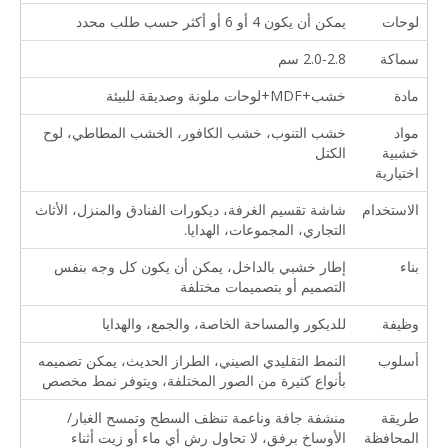
لوحات
يمكن أن يكون 4 أو 6 أو أكثر حسب طلب محدد
سماكة
2.0-2.8 سم
مادة
خشب+MDF+لوحات ملونة وصديقة للبيئة
مواد
خشب التنوب، خشب الكافور، الخشب المطاطي، لوح
خشبية
الكتل
اختيارية
الاستخدام
شاشة تقسيم الغرفة، ديكورات الفنادق والمنزل، الأثاث
التجاري، المجموعات، الهدايا.
بناء
إطار خشبي بالداخل، يمكن أن يكون كل وجه بنفس
التصميم أو بتصميمات مختلفة
وظيفة
للديكور والمساحة الخاصة، والجمع، والهدايا
أسلوب
النمط التقليدي الصيني، الطراز الحديث، يمكن تصميمه
بأنواع كثيرة من الصور المختلفة، ويتوفر نمط مخصص
طريقة
منشفة جافة وناعمة تنظف السطح وتمسح الغبار/
المحافظة
الأوساخ برفق، لا تحاول رش أي ماء أو زيت أثناء