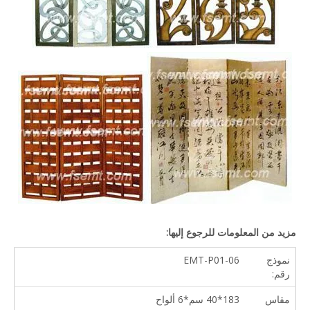
مزيد من المعلومات للرجوع إليها:
نموذج
EMT-P01-06
رقم:
مقاس
183*40 سم*6 ألواح