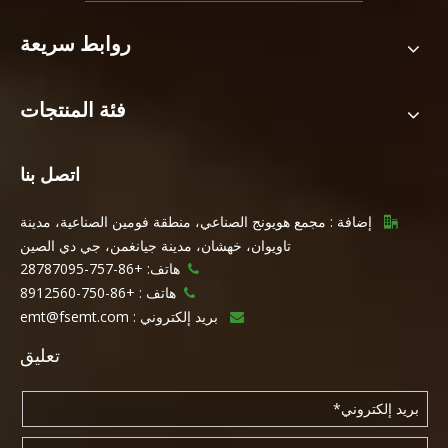
روابط سريعة
فئة المنتجات
اتصل بنا
إضافة : مجمع هويونج الصناعي، منطقة فومين الصناعية، مدينة

تاويوان، خهشان، مدينة جيانغمن، جي دي الصين
هاتف: +86-757-28787095

هاتف :
+86-750-8912560

بريد إلكتروني :
emt@fsemt.com

تعليق