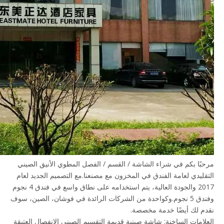
مرحبًا بكم في شراء الشاشة / القسم / الفصل المطوي الأنيق الصيني
التقليدي لعامة الفندق في المخزون مع مصنعنا.مع التصميم الجديد لعام
2017 والجودة العالية، يتم استخدامه على نطاق واسع في فندق 4 نجوم
وفندق 5 نجوم.وكواحدة من الشركات الرائدة في فوشان، الصين، سوف
نقدم لك أيضًا خدمة مخصصة.
العلامات الساخنة:
شاشة صينية قديمة
التقسيم الصيني
الانفصال العتيقة