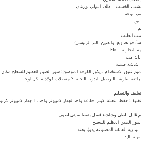
لخشب، الخشب + طلاء البولي يوريثان
ب: لوحة
تيق
م
سب الطلب
أ: قوانغدونغ، والصين (البر الرئيسي)
التجارية: EMT
يل: إمت
ج: شاشة صينية
ميم عتيق الاستخدام: ديكور الغرفة الموضوع: سور الصين العظيم للسطح مكان ال
: طريقة التوصيل اليدوية البحتة: 3 مفصلات فولاذية لكل لوحة
لتغليف والتسليم
: حفظ التعبئة: كيس فقاعة واحد لجهاز كمبيوتر واحد، 1 جهاز كمبيوتر كرتونة رئيسية