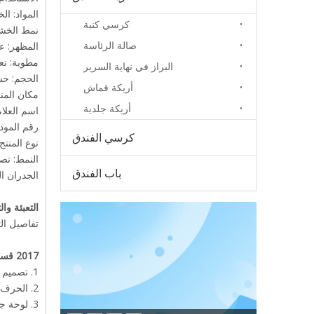
المواد: ا
كرسي كنبة
نمط الخش
صالة الرئاسة
المظهر: ع
مطوية: نع
البراز في نهاية السرير
الحجم: ح
أريكة قماش
مكان المنش
أريكة جلدية
اسم العلامة 
رقم المود
كرسي الفندق
نوع المنت
النمط: تص
باب الفندق
الجدران الرائعة
التعبئة وا
تفاصيل التغليف
2017 قسم قابل للطي وشاشة فصل بنمط صيني لطيف
1. تصميم سور الصين العظيم للسطح
2. الحرف اليدوية الفائقة المصنوعة يدويًا بحتة
3. لوحة جميلة باليد