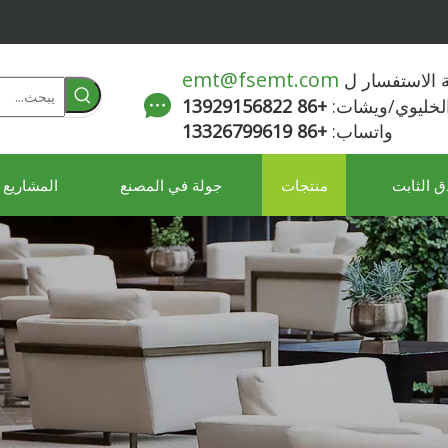
emt@fsemt.com
لة الاستفسار ل
الخليوي/ويشات:
+86 13929156822
واتساب:
+86 13326799619
ق الثابت
منتجات
جولة في المصنع
المشاريع