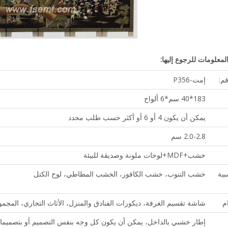
معلومات للرجوع إليها:
م:
إمت-P356
183*40 سم*6 ألواح
يمكن أن يكون 4 أو 6 أو أكثر حسب طلب محدد
2.0-2.8 سم
خشب+MDF+لوحات ملونة وصديقة للبيئة
بية
خشب التنوب، خشب الكافور، الخشب المطاطي، لوح الكتل
م
شاشة تقسيم الغرفة، ديكورات الفنادق والمنزل، الأثاث التجاري، المجموع
إطار خشبي بالداخل، يمكن أن يكون كل وجه بنفس التصميم أو بتصميما