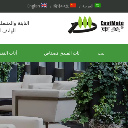
العربية
简体中文
English
/
/
الثابتة والمتنق
الهاتف 
بيت
أثاث الفندق فضفاض
أثاث الفند