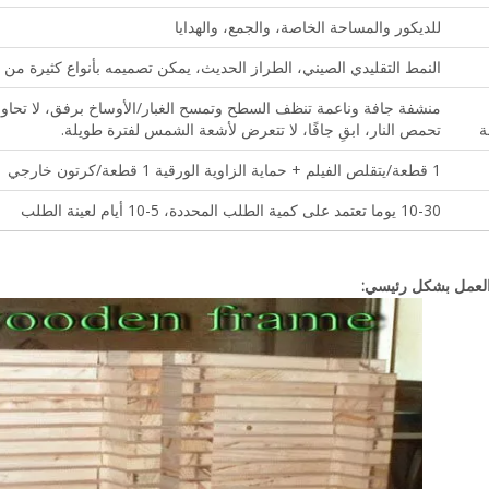
للديكور والمساحة الخاصة، والجمع، والهدايا
النمط التقليدي الصيني، الطراز الحديث، يمكن تصميمه بأنواع كثيرة م
منشفة جافة وناعمة تنظف السطح وتمسح الغبار/الأوساخ برفق، لا تحاول ر
ة
تحمص النار، ابقِ جافًا، لا تتعرض لأشعة الشمس لفترة طويلة.
1 قطعة/يتقلص الفيلم + حماية الزاوية الورقية 1 قطعة/كرتون خارجي
10-30 يوما تعتمد على كمية الطلب المحددة، 5-10 أيام لعينة الطلب
العمل بشكل رئيسي: