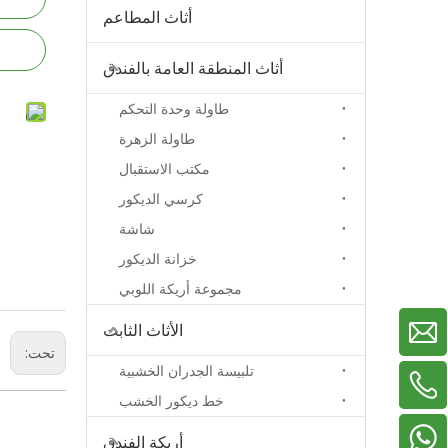
أثاث المطاعم
أثاث المنطقة العامة بالفندق
طاولة وحدة التحكم
طاولة الزهرة
مكتب الاستقبال
كرسي الديكور
شاشة
خزانة الديكور
مجموعة أريكة اللوبي
الأثاث الثابت
تحت:
تلبيسة الجدران الخشبية
خط ديكور الخشب
+86-13929156822
+86-18038783577
+86-18022705669
أريكة الفندق
+86-13326799619