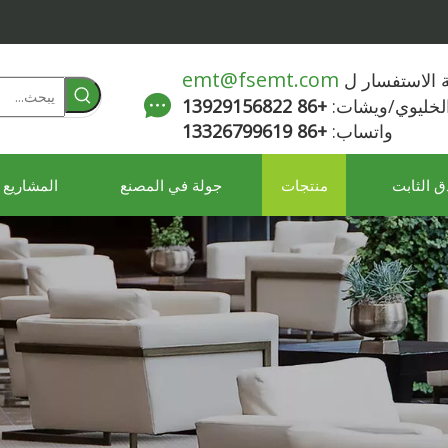
emt@fsemt.com
لة الاستفسار ل
الخليوي/ويشات:
+86 13929156822
واتساب:
+86 13326799619
ق الثابت
منتجات
جولة في المصنع
المشاريع