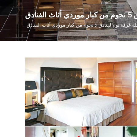
دق
نجوم من كبار موردي أثاث الفنادق