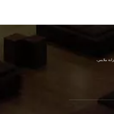
انة ملابس،