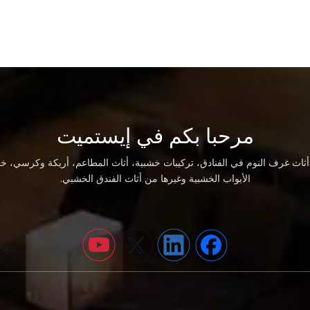
مرحبا بكم في إيستميت
اث غرف النوم في الفنادق، تركيبات خشبية، أثاث المطاعم، أريكة وكرسي، خز
الأبواب الخشبية وغيرها من أثاث الفندق الخشبي.