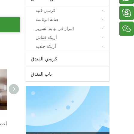
كرسي كنبة
دينيس2005518
صالة الرئاسة
البراز في نهاية السرير
أريكة قماش
أريكة جلدية
كرسي الفندق
باب الفندق
المنتجات الأكثر مبيعًا أثاث غرف النوم الخشبية
5 نجوم فندق جراند أثاث غرف النوم المورد التصميم الجديد
شقة سرير حديثة فاخرة تستخدم مجموعة أثاث غرف النوم بالفندق