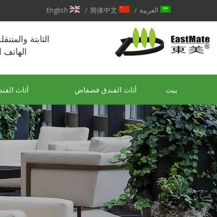
العربية
简体中文
English
/
/
الثابتة والمتنق
الهاتف 
بيت
أثاث الفندق فضفاض
أثاث الفند