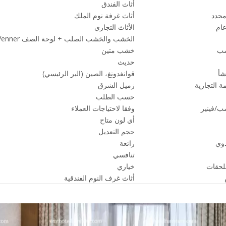
أثاث الفندق
محدد
أثاث غرفة نوم الملك
ام
الأثاث التجاري
الخشب والخشب الصلب + لوحة الصف E1 + Venner
شب
خشب متين
حديث
شأ
قوانغدونغ، الصين (البر الرئيسي)
ة التجارية
زميل الشرق
حسب الطلب
ب/فينير
وفقا لاحتياجات العملاء
أي لون متاح
حجم التعديل
دوي
رائعة
تنافسي
لحقات
خياري
أثاث غرف النوم الفندقية