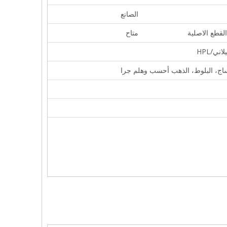
الصانع
قطع الاصلية
متاح
ي/HPL
لساج، البلوط، الذهب أحسب وهلم جرا