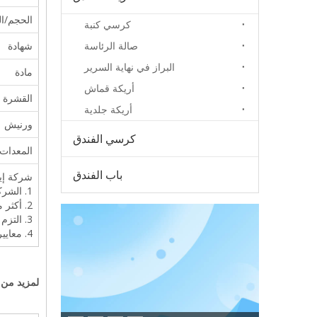
الحجم/ال
كرسي كنبة
صالة الرئاسة
شهادة
البراز في نهاية السرير
مادة
أريكة قماش
القشرة
أريكة جلدية
ورنيش
كرسي الفندق
المعدات
باب الفندق
شركة إيس
1. الشركة المصنعة المهنية المتخصصة في الأثاث حسب الطلب أكثر من 8 سنوات.
2. أكثر من 20,000 متر مربع ورشة عمل و 120 عامل محترف.
3. التزم بسياسة توفير جودة 5 نجوم بأسعار 3.5 نجوم.
4. معايير الجودة: نظام إدارة TUV، SGS، 5S.
لمزيد من 