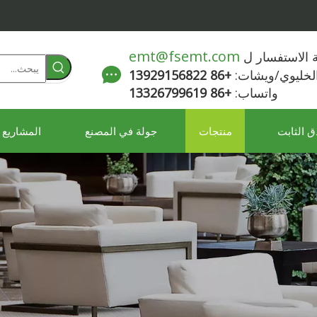
emt@fsemt.com
لة الاستفسار ل
الخليوي/ويشات:
+86 13929156822
واتساب:
+86 13326799619
ق الثابت
منتجات
جولة في المصنع
المشاريع