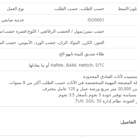
لون/النمط
حسب الطلب، حسب الطلب
نوع العمل
ISO9001
خدمة صانعي ال
خشب متين؛يمول / الخشب الرقائقي / اللوح؛قشرة خشب/ميلان
الجوز، الكرز، البتولا، الزان، خشب الورد، الأبنوس، خشب ا
طلاء صديق للبيئة.تايهو الخ.
Hafele، BAM، Hettich، DTC أو ما يعادلها.
تميت لأثاث الفنادق المحدودة
التفاصيل: