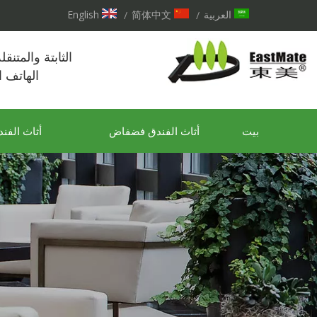
العربية
简体中文
English
/
/
الثابتة والمتنق
الهاتف 
بيت
أثاث الفندق فضفاض
أثاث الفند