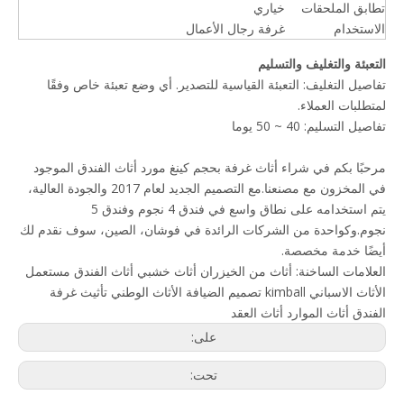
تطابق الملحقات
خياري
الاستخدام
غرفة رجال الأعمال
التعبئة والتغليف والتسليم
تفاصيل التغليف: التعبئة القياسية للتصدير. أي وضع تعبئة خاص وفقًا
لمتطلبات العملاء.
تفاصيل التسليم: 40 ~ 50 يوما
مرحبًا بكم في شراء أثاث غرفة بحجم كينغ مورد أثاث الفندق الموجود
في المخزون مع مصنعنا.مع التصميم الجديد لعام 2017 والجودة العالية،
يتم استخدامه على نطاق واسع في فندق 4 نجوم وفندق 5
نجوم.وكواحدة من الشركات الرائدة في فوشان، الصين، سوف نقدم لك
أيضًا خدمة مخصصة.
العلامات الساخنة:
أثاث من الخيزران
أثاث خشبي
أثاث الفندق مستعمل
الأثاث الاسباني
kimball
تصميم الضيافة
الأثاث الوطني
تأثيث غرفة
الفندق
أثاث الموارد
أثاث العقد
على:
تحت: