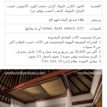
القشرة
الجوز، الكرز، البتولا، الزان، خشب الورد، الأبنوس، خشب
الساج، البلوط، الذهب أحسب وهلم جرا
ورنيش
طلاء صديق للبيئة.تايهو الخ.
المعدات
Hafele، BAM، Hettich، DTC أو ما يعادلها.
شركة إيستميت لأثاث الفنادق المحدودة
1. الشركة المصنعة المهنية المتخصصة في الأثاث حسب الطلب أكثر
من 8 سنوات.
2. أكثر من 20,000 متر مربع ورشة عمل و 120 عامل محترف.
3. التزم بسياسة توفير جودة 5 نجوم بأسعار 3.5 نجوم.
4. معايير الجودة: نظام إدارة TUV، SGS، 5S.