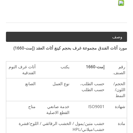
وصف
مورد أثاث الفندق مجموعة غرف بحجم كينغ أثاث العقد (
إمت-1660
)
رقم
إمت-1660
يكتب
أثاث غرف النوم
الصنف.
الفندقية
الحجم/
حسب الطلب،
نوع العمل
الصانع
اللون/
حسب الطلب
النمط
شهادة
ISO9001
خدمة صانعي
متاح
القطع الاصلية
مادة
خشب متين؛يمول / الخشب الرقائقي / اللوح؛قشرة
خشب/ميلاني/HPL