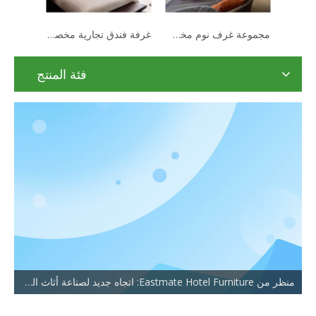
أحدث تصميمات أثاث غرف الفنادق الفاخرة لخزانة ملابس غرف النوم
أثاث غرف نوم فندقية حديثة 5 نجوم عالي الجودة
مجموعة غرف نوم مخصصة أثاث الفندق أثاث غرفة من الخشب الصلب الحديث
فئة المنتج
منظر من Eastmate Hotel Furniture: اتجاه جديد لصناعة أثاث الفنادق