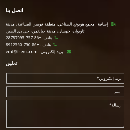
اتصل بنا
إضافة : مجمع هويونج الصناعي، منطقة فومين الصناعية، مدينة

تاويوان، خهشان، مدينة جيانغمن، جي دي الصين
هاتف: +86-757-28787095

هاتف :
+86-750-8912560

بريد إلكتروني :
emt@fsemt.com

تعليق