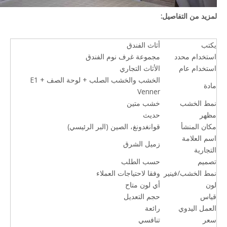
لمزيد من التفاصيل:
يكتب
أثاث الفندق
استخدام محدد
مجموعة غرف نوم الفندق
استخدام عام
الأثاث التجاري
الخشب والخشب الصلب + لوحة الصف E1 +
مادة
Venner
نمط الخشب
خشب متين
مظهر
حديث
مكان المنشأ
قوانغدونغ، الصين (البر الرئيسي)
اسم العلامة
زميل الشرق
التجارية
تصميم
حسب الطلب
نمط الخشب/فينير
وفقا لاحتياجات العملاء
لون
أي لون متاح
قياس
حجم التعديل
العمل اليدوي
رائعة
سعر
تنافسي