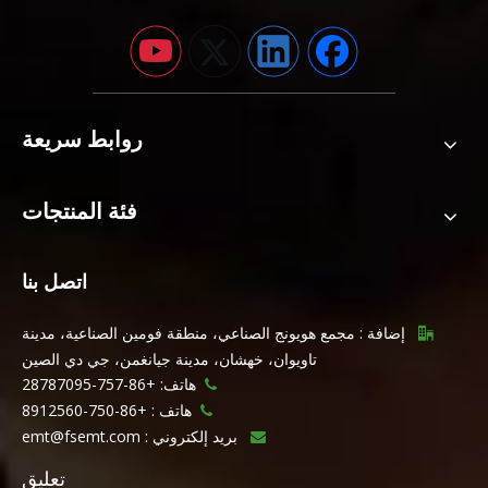
روابط سريعة
فئة المنتجات
اتصل بنا
إضافة : مجمع هويونج الصناعي، منطقة فومين الصناعية، مدينة

تاويوان، خهشان، مدينة جيانغمن، جي دي الصين
هاتف: +86-757-28787095

هاتف :
+86-750-8912560

بريد إلكتروني :
emt@fsemt.com

تعليق