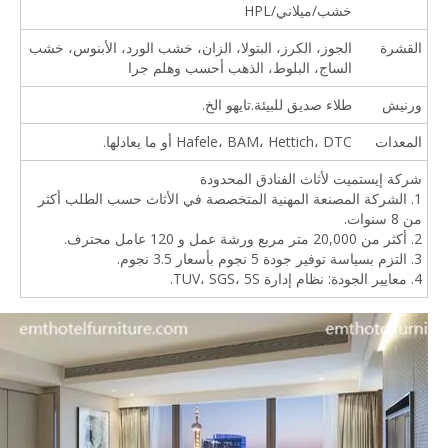
خشب/ميلاني/HPL
القشرة
الجوز، الكرز، البتولا، الزان، خشب الورد، الأبنوس، خشب
الساج، البلوط، الذهب أحسب وهلم جرا
ورنيش
طلاء صديق للبيئة.تايهو الخ.
المعدات
Hafele، BAM، Hettich، DTC أو ما يعادلها.
شركة إيستميت لأثاث الفنادق المحدودة
1. الشركة المصنعة المهنية المتخصصة في الأثاث حسب الطلب أكثر
من 8 سنوات.
2. أكثر من 20,000 متر مربع ورشة عمل و 120 عامل محترف.
3. التزم بسياسة توفير جودة 5 نجوم بأسعار 3.5 نجوم.
4. معايير الجودة: نظام إدارة TUV، SGS، 5S.