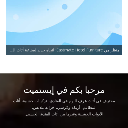
منظر من Eastmate Hotel Furniture: اتجاه جديد لصناعة أثاث الفنادق
مرحبا بكم في إيستميت
محترف في أثاث غرف النوم في الفنادق، تركيبات خشبية، أثاث
المطاعم، أريكة وكرسي، خزانة ملابس،
الأبواب الخشبية وغيرها من أثاث الفندق الخشبي.