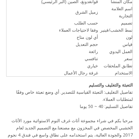
مكان المنشأ
قوانغدونغ، الصين (البر الرئيسي)
اسم العلامة
زميل الشرق
التجارية
تصميم
حسب الطلب
نمط الخشب/فينير
وفقا لاحتياجات العملاء
لون
أي لون متاح
قياس
حجم التعديل
العمل اليدوي
رائعة
سعر
تنافسي
تطابق الملحقات
خياري
الاستخدام
غرفة رجال الأعمال
التعبئة والتغليف والتسليم
تفاصيل التغليف: التعبئة القياسية للتصدير. أي وضع تعبئة خاص وفقًا
لمتطلبات العملاء.
تفاصيل التسليم: 40 ~ 50 يوما
مرحبا بكم في شراء مجموعة أثاث غرف النوم الاستوائية مورد الأثاث
الخشبي المخصص في المخزون مع مصنعنا.مع التصميم الجديد لعام
2017 والجودة العالية، يتم استخدامه على نطاق واسع في فندق 4 نجوم