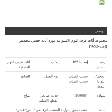
وصف
مجموعة أثاث غرف النوم الاستوائية مورد أثاث خشبي مخصص
(
إمت-1652
)
رقم
إمت-1652
يكتب
أثاث غرف النوم
الصنف.
الفندقية
الحجم/
حسب الطلب،
نوع العمل
الصانع
اللون/
حسب الطلب
النمط
شهادة
ISO9001
خدمة صانعي
متاح
القطع الاصلية
مادة
خشب متين؛يمول / الخشب الرقائقي / اللوح؛قشرة